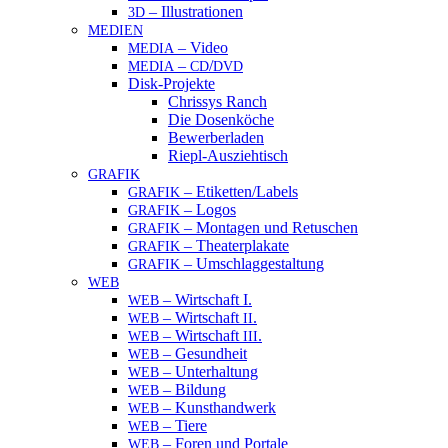
– Illustrationen
3D
MEDIEN
– Video
MEDIA
–
/
MEDIA
CD
DVD
Disk-Projekte
Chrissys Ranch
Die Dosenköche
Bewerberladen
Riepl-Ausziehtisch
GRAFIK
– Etiketten/Labels
GRAFIK
– Logos
GRAFIK
– Montagen und Retuschen
GRAFIK
– Theaterplakate
GRAFIK
– Umschlaggestaltung
GRAFIK
WEB
– Wirtschaft I.
WEB
– Wirtschaft
.
WEB
II
– Wirtschaft
.
WEB
III
– Gesundheit
WEB
– Unterhaltung
WEB
– Bildung
WEB
– Kunsthandwerk
WEB
– Tiere
WEB
– Foren und Portale
WEB