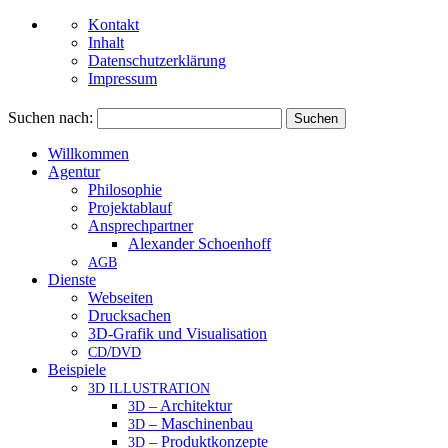
Kontakt
Inhalt
Datenschutzerklärung
Impressum
Suchen nach:
Willkommen
Agentur
Philosophie
Projektablauf
An­sprech­part­ner
Alex­an­der Schoenhoff
AGB
Dienste
Webseiten
Drucksachen
3D-Grafik und Visualisation
/
CD
DVD
Beispiele
3D
ILLUSTRATION
– Architektur
3D
– Maschinenbau
3D
– Produktkonzepte
3D