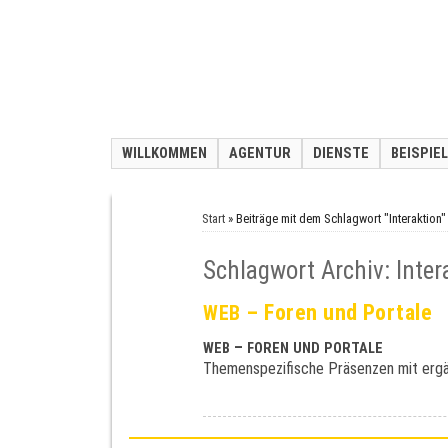
WILLKOMMEN
AGENTUR
DIENSTE
BEISPIE
Start
»
Beiträge mit dem Schlagwort "Interaktion"
Schlagwort Archiv: Inter
– Foren und Portale
WEB
–
WEB
FOREN
UND
PORTALE
The­men­spe­zi­fi­sche Prä­sen­zen mit e