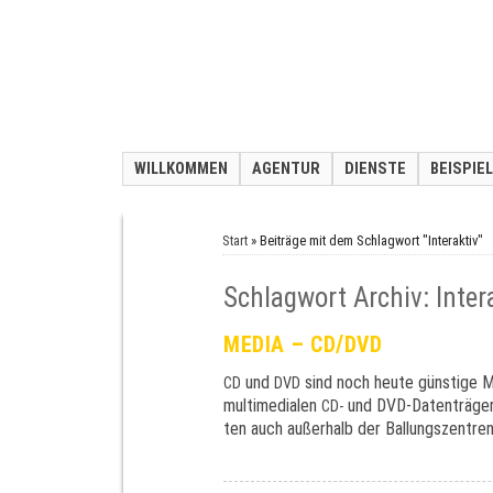
WILLKOMMEN
AGENTUR
DIENSTE
BEISPIE
Start
»
Beiträge mit dem Schlagwort "Interaktiv"
Schlagwort Archiv: Inter
–
/
MEDIA
CD
DVD
und
sind noch heu­te güns­ti­ge M
CD
DVD
mul­ti­me­dia­len
und DVD-Daten­trä­gern
CD-
ten auch außer­halb der Bal­lungs­zen­tre